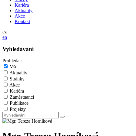
Kariéra
Aktuality
Akce
Kontakt
cz
en
Vyhledávání
Prohledat:
Vše
Aktuality
Stránky
Akce
Kariéra
Zaměstnanci
Publikace
Projekty
Mgr. Tereza Horníková