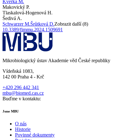
Kverka M.
Makovický P.
Tlaskalová-Hogenová H.
Šedivá A.
Schwarzer M.
Šrůtková D.
Zobrazit další (8)
10.3389/fimmu.2024.1509691
Mikrobiologický ústav Akademie věd České republiky
Vídeňská 1083,
142 00 Praha 4 - Krč
+420 296 442 341
mbu@biomed.cas.cz
Buďme v kontaktu:
Jsme MBU
O nás
Historie
Povinné dokumenty