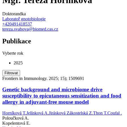
Doktorandka
Laboratoř gnotobiologie
+420491418537
tereza.svabova@biomed.cas.cz
Publikace
Vyberte rok
2025
Filtrovat
Frontiers in Immunology. 2025; 15); 1509691
Genetic background and microbiome drive
susceptibility to epicutaneous sensitization and food
allergy in adjuvant-free mouse model
Horníková T.
Jelínková A.
Jirásková Zákostelská Z.
Thon T.
Coufal .
Poloučková A.
Kopelentová E.