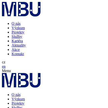
O nás
Výzkum
Projekty
Služby
Kariéra
Aktuality
Akce
Kontakt
cz
en
Menu
O nás
Výzkum
Projekty
Služby