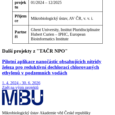
projek
01/2024 – 12/2025
tu
Příjem
Mikrobiologický ústav, AV ČR, v. v. i.
ce
Ghent University, Institut Pluridisciplinaire
Partne
Hubert Curien – IPHC, European
ři
Bioinformatics Institute
Další projekty z "TAČR NPO"
Pilotní aplikace nanočástic obsahujících nitridy
železa pro reduktivní dechloraci chlorovaných
ethylenů v podzemních vodách
1. 4. 2024 - 30. 6. 2026
Zpět na výpis projektů
Mikrobiologický ústav Akademie věd České republiky