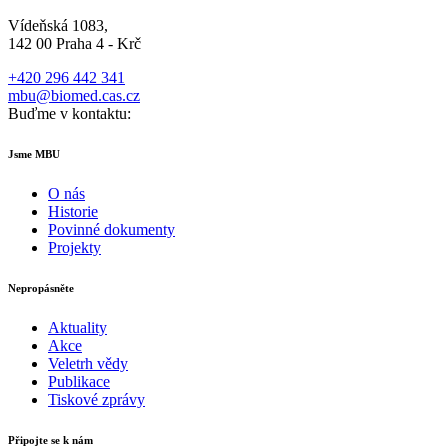
Vídeňská 1083,
142 00 Praha 4 - Krč
+420 296 442 341
mbu@biomed.cas.cz
Buďme v kontaktu:
Jsme MBU
O nás
Historie
Povinné dokumenty
Projekty
Nepropásněte
Aktuality
Akce
Veletrh vědy
Publikace
Tiskové zprávy
Připojte se k nám