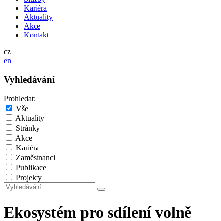
Kariéra
Aktuality
Akce
Kontakt
cz
en
Vyhledávání
Prohledat:
Vše
Aktuality
Stránky
Akce
Kariéra
Zaměstnanci
Publikace
Projekty
Ekosystém pro sdílení volně