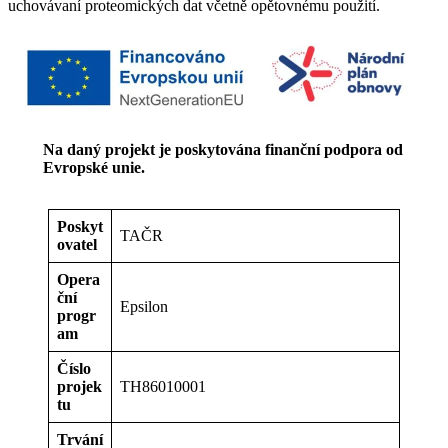
uchovávaní proteomických dat včetně opětovnému použití.
Na daný projekt je poskytována finanční podpora od
Evropské unie.
Poskyt
TAČR
ovatel
Opera
ční
Epsilon
progr
am
Číslo
projek
TH86010001
tu
Trvání