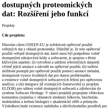
dostupných proteomických
dat: Rozšíření jeho funkcí
Projekty
Cíle projektu:
Hlavnı́m cı́lem ODEEP-EU je zefektivnit opětovné použitı́
veřejných dat z oblasti proteomiky. Důležité je, že toto opětovné
použitı́ veřejně dostupných dat, které musı́ být podpořeno volně
dostupnými zdrojovými kódy a softwarem, je spojeno s třemi
klı́čovými aspekty: (i) vytvořenı́ a udrženı́ referenčnı́ch datasetů
včetně jejich anotace a návodů na opětovné použitı́; (ii) snı́ženı́
složitosti postupů pro opětovné použitı́ pomocı́ anotace metadat,
dostupnosti vysoce kvalitnı́ch dat pro danou problematiku
a existence volně dostupných softwarových řešenı́ pro opětovnou
analýzu; a (iii) integrace již existujı́cı́ch frameworků (z projektu
ELIXIR) pro sdı́lenı́ volně dostupných softwarů a zálohovánı́ do
systému Software Heritage. V rámci projektů propojı́me vědeckou
komunitou (zejména v oblastech struktury bı́lkovin, biochemie,
molekulárnı́ a terénnı́ biologie) v akademické sféře a průmyslu.
Výsledkem bude existence stabilnı́ho a důvěryhodného prostředı́ pro