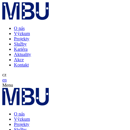
O nás
Výzkum
Projekty
Služby
Kariéra
Aktuality
Akce
Kontakt
cz
en
Menu
O nás
Výzkum
Projekty
Služby