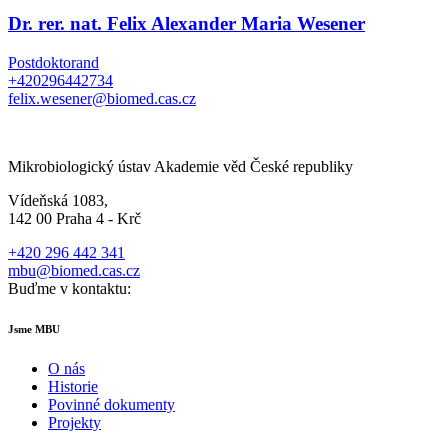
Dr. rer. nat. Felix Alexander Maria Wesener
Postdoktorand
+420296442734
felix.wesener@biomed.cas.cz
Mikrobiologický ústav Akademie věd České republiky
Vídeňská 1083,
142 00 Praha 4 - Krč
+420 296 442 341
mbu@biomed.cas.cz
Buďme v kontaktu:
Jsme MBU
O nás
Historie
Povinné dokumenty
Projekty