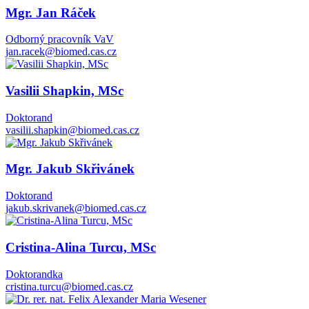
Mgr. Jan Ráček
Odborný pracovník VaV
jan.racek@biomed.cas.cz
Vasilii Shapkin, MSc
Doktorand
vasilii.shapkin@biomed.cas.cz
Mgr. Jakub Skřivánek
Doktorand
jakub.skrivanek@biomed.cas.cz
Cristina-Alina Turcu, MSc
Doktorandka
cristina.turcu@biomed.cas.cz