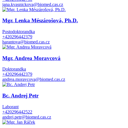
jana.kvasnickova@biomed.cas.cz
Mgr. Lenka Mészárošová, Ph.D.
Postodoktorandka
+420296442379
harantova@biomed.cas.cz
Mgr. Andrea Moravcová
Doktorandka
+420296442379
andrea.moravcova@biomed.cas.cz
Bc. Andrej Petr
Laborant
+420296442522
andrej.petr@biomed.cas.cz