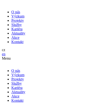
O nás
Výzkum
Projekty
Služby
Kariéra
Aktuality
Akce
Kontakt
cz
en
Menu
O nás
Výzkum
Projekty
Služby
Kariéra
Aktuality
Akce
Kontakt