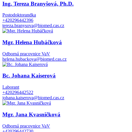
Ing. Tereza Branyšová, Ph.D.
Postodoktorandka
+420296442396
tereza.branysova@biomed.cas.cz
Mgr. Helena Hubáčková
Odborná pracovnice VaV
helena.hubackova@biomed.cas.cz
Bc. Johana Kaiserová
Laborant
+420296442522
johana.kaiserova@biomed.cas.cz
Mgr. Jana Kvasničková
Odborná pracovnice VaV
+420296442730