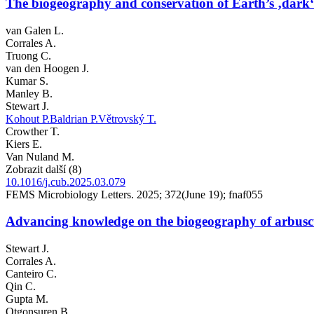
The biogeography and conservation of Earth’s ‚dark‘
van Galen L.
Corrales A.
Truong C.
van den Hoogen J.
Kumar S.
Manley B.
Stewart J.
Kohout P.
Baldrian P.
Větrovský T.
Crowther T.
Kiers E.
Van Nuland M.
Zobrazit další (8)
10.1016/j.cub.2025.03.079
FEMS Microbiology Letters. 2025; 372(June 19); fnaf055
Advancing knowledge on the biogeography of arbuscu
Stewart J.
Corrales A.
Canteiro C.
Qin C.
Gupta M.
Otgonsuren B.