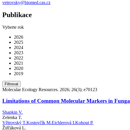
vetrovsky@biomed.cas.cz
Publikace
Vyberte rok
2026
2025
2024
2023
2022
2021
2020
2019
Filtrovat
Molecular Ecology Resources. 2026; 26(3); e70123
Limitations of Common Molecular Markers in Fungal Bi
Shapkin V.
Zelenka T.
Větrovský T.
Kostovčík M.
Eichlerová I.
Kohout P.
Žifčáková L.