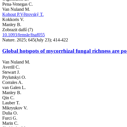
Pena-Venegas C.
Van Nuland M.
Kohout P.
Větrovský T.
Kokkoris V.
Manley B.
Zobrazit další (7)
10.1093/femsle/fnaf055
Nature. 2025; 645(July 23); 414-422
Global hotspots of mycorrhizal fungal richness are po
Van Nuland M.
Averill C.
Stewart J.
Prylutskyi O.
Corrales A.
van Galen L.
Manley B.
Qin C.
Lauber T.
Mikryukov V.
Dulia O.
Furci G.
Marin C.