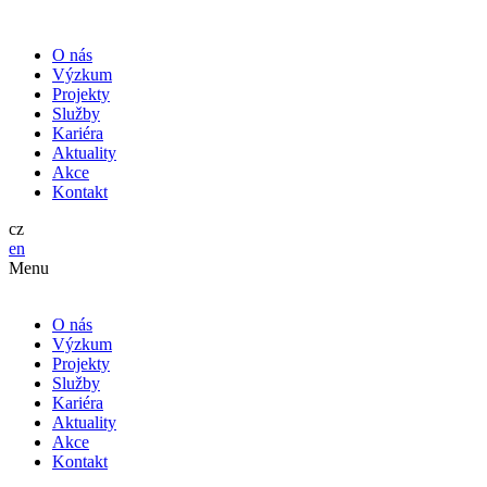
O nás
Výzkum
Projekty
Služby
Kariéra
Aktuality
Akce
Kontakt
cz
en
Menu
O nás
Výzkum
Projekty
Služby
Kariéra
Aktuality
Akce
Kontakt