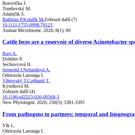
Borovička J.
Tomšovský M.
Adamčík S.
Baldrian P.
Kolařík M.
Zobrazit další (7)
10.1111/1755-0998.70123
Animal Microbiome. 2026; 8(1); 69
Cattle feces are a reservoir of diverse Acinetobacter sp
Ravi A.
Dobbler P.
Sechovcová H.
Semerád J.
Nehasilová A.
Odriozola Larranga I.
Větrovský T.
Cajthaml T.
Kyselková M.
Zobrazit další (4)
10.1186/s42523-026-00568-3
New Phytologist. 2026; 250(5); 3381-3395
From pathogens to partners: temporal and biogeographi
Vlk L.
Odriozola Larranga I.