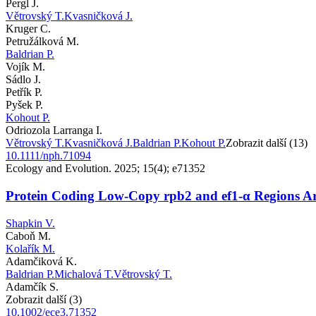
Pergl J.
Větrovský T.
Kvasničková J.
Kruger C.
Petružálková M.
Baldrian P.
Vojík M.
Sádlo J.
Petřík P.
Pyšek P.
Kohout P.
Odriozola Larranga I.
Větrovský T.
Kvasničková J.
Baldrian P.
Kohout P.
Zobrazit další (13)
10.1111/nph.71094
Ecology and Evolution. 2025; 15(4); e71352
Protein Coding Low-Copy rpb2 and ef1-α Regions A
Shapkin V.
Caboň M.
Kolařík M.
Adamčiková K.
Baldrian P.
Michalová T.
Větrovský T.
Adamčík S.
Zobrazit další (3)
10.1002/ece3.71352