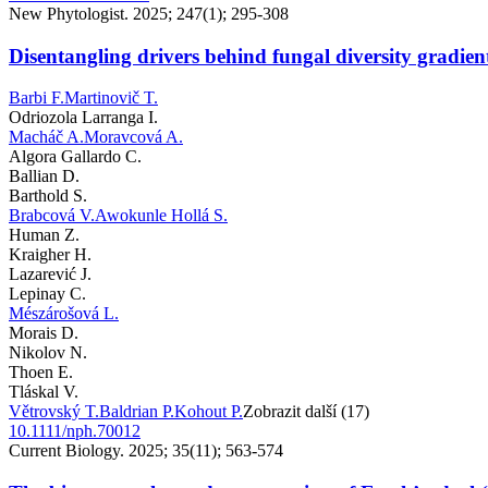
New Phytologist. 2025; 247(1); 295-308
Disentangling drivers behind fungal diversity gradient
Barbi F.
Martinovič T.
Odriozola Larranga I.
Macháč A.
Moravcová A.
Algora Gallardo C.
Ballian D.
Barthold S.
Brabcová V.
Awokunle Hollá S.
Human Z.
Kraigher H.
Lazarević J.
Lepinay C.
Mészárošová L.
Morais D.
Nikolov N.
Thoen E.
Tláskal V.
Větrovský T.
Baldrian P.
Kohout P.
Zobrazit další (17)
10.1111/nph.70012
Current Biology. 2025; 35(11); 563-574