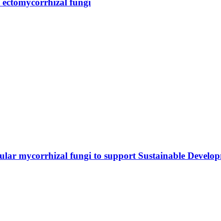
 ectomycorrhizal fungi
lar mycorrhizal fungi to support Sustainable Develo