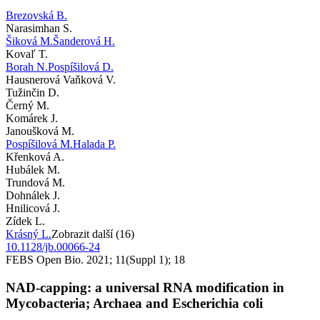
Brezovská B.
Narasimhan S.
Šiková M.
Šanderová H.
Kovaľ T.
Borah N.
Pospíšilová D.
Hausnerová Vaňková V.
Tužinčin D.
Černý M.
Komárek J.
Janoušková M.
Pospíšilová M.
Halada P.
Křenková A.
Hubálek M.
Trundová M.
Dohnálek J.
Hnilicová J.
Zídek L.
Krásný L.
Zobrazit další (16)
10.1128/jb.00066-24
FEBS Open Bio. 2021; 11(Suppl 1); 18
NAD-capping: a universal RNA modification in
Mycobacteria; Archaea and Escherichia coli