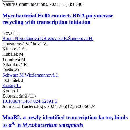
Nature Communications. 2024; 15(1); 8740
Mycobacterial HelD connects RNA polymerase
recycling with transcription initiation
Kovaľ T.
Borah N.
Sudzinová P.
Brezovská B.
Šanderová H.
Hausnerová Vaňková V.
Křenková A.
Hubálek M.
Trundová M.
Adámková K.
Dušková J.
Schwarz M.
Wiedermannová J.
Dohnálek J.
Krásný L.
Kouba T.
Zobrazit další (11)
10.1038/s41467-024-52891-5
Journal of Bacteriology. 2024; 206(12); e00066-24
MoaB2, a newly identified transcription factor, binds
A
to σ
in
Mycobacterium smegmatis