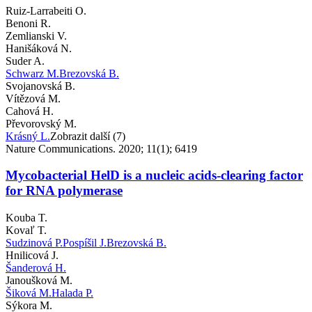
Ruiz-Larrabeiti O.
Benoni R.
Zemlianski V.
Hanišáková N.
Suder A.
Schwarz M.
Brezovská B.
Svojanovská B.
Vítězová M.
Cahová H.
Převorovský M.
Krásný L.
Zobrazit další (7)
Nature Communications. 2020; 11(1); 6419
Mycobacterial HelD is a nucleic acids-clearing factor
for RNA polymerase
Kouba T.
Kovaľ T.
Sudzinová P.
Pospíšil J.
Brezovská B.
Hnilicová J.
Šanderová H.
Janoušková M.
Šiková M.
Halada P.
Sýkora M.