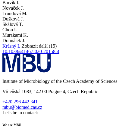
Barvík I.
Nováček J.
Trundová M.
Dušková J.
Skálová T.
Chon U.
Murakami K.
Dohnálek J.
Krásný L.
Zobrazit další (15)
10.1038/s41467-020-20158-4
Institute of Microbiology of the Czech Academy of Sciences
Vídeňská 1083, 142 00 Prague 4, Czech Republic
+420 296 442 341
mbu@biomed.cas.cz
Let's be in contact:
We are MBU