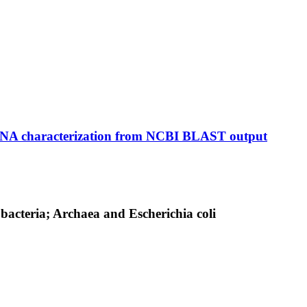
 RNA characterization from NCBI BLAST output
acteria; Archaea and Escherichia coli