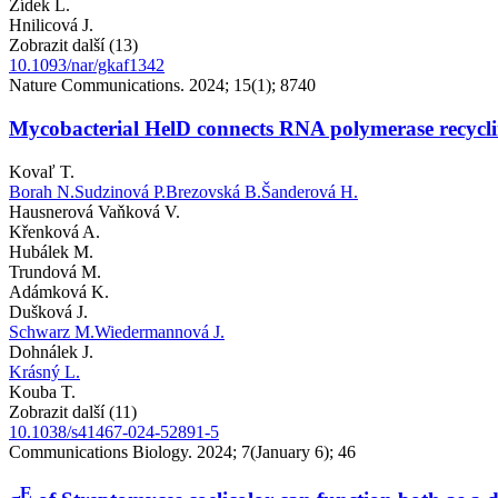
Žídek L.
Hnilicová J.
Zobrazit další (13)
10.1093/nar/gkaf1342
Nature Communications. 2024; 15(1); 8740
Mycobacterial HelD connects RNA polymerase recycling
Kovaľ T.
Borah N.
Sudzinová P.
Brezovská B.
Šanderová H.
Hausnerová Vaňková V.
Křenková A.
Hubálek M.
Trundová M.
Adámková K.
Dušková J.
Schwarz M.
Wiedermannová J.
Dohnálek J.
Krásný L.
Kouba T.
Zobrazit další (11)
10.1038/s41467-024-52891-5
Communications Biology. 2024; 7(January 6); 46
E