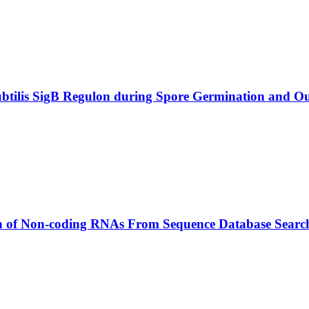
subtilis SigB Regulon during Spore Germination and 
on of Non-coding RNAs From Sequence Database Searc