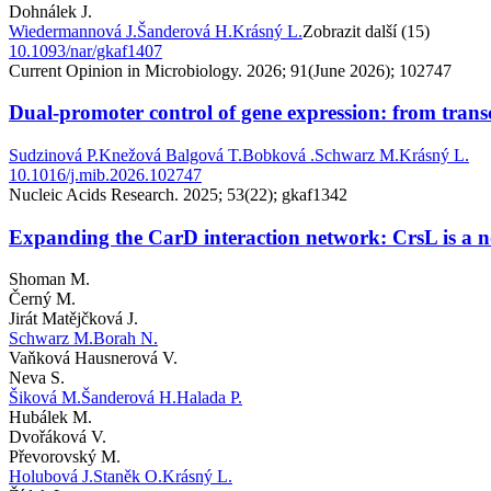
Dohnálek J.
Wiedermannová J.
Šanderová H.
Krásný L.
Zobrazit další (15)
10.1093/nar/gkaf1407
Current Opinion in Microbiology. 2026; 91(June 2026); 102747
Dual-promoter control of gene expression: from transcr
Sudzinová P.
Knežová Balgová T.
Bobková .
Schwarz M.
Krásný L.
10.1016/j.mib.2026.102747
Nucleic Acids Research. 2025; 53(22); gkaf1342
Expanding the CarD interaction network: CrsL is a no
Shoman M.
Černý M.
Jirát Matějčková J.
Schwarz M.
Borah N.
Vaňková Hausnerová V.
Neva S.
Šiková M.
Šanderová H.
Halada P.
Hubálek M.
Dvořáková V.
Převorovský M.
Holubová J.
Staněk O.
Krásný L.