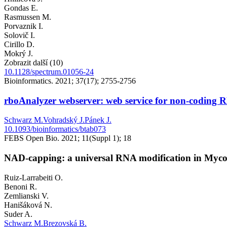
Gondas E.
Rasmussen M.
Porvaznik I.
Solovič I.
Cirillo D.
Mokrý J.
Zobrazit další (10)
10.1128/spectrum.01056-24
Bioinformatics. 2021; 37(17); 2755-2756
rboAnalyzer webserver: web service for non-coding
Schwarz M.
Vohradský J.
Pánek J.
10.1093/bioinformatics/btab073
FEBS Open Bio. 2021; 11(Suppl 1); 18
NAD-capping: a universal RNA modification in Mycob
Ruiz-Larrabeiti O.
Benoni R.
Zemlianski V.
Hanišáková N.
Suder A.
Schwarz M.
Brezovská B.