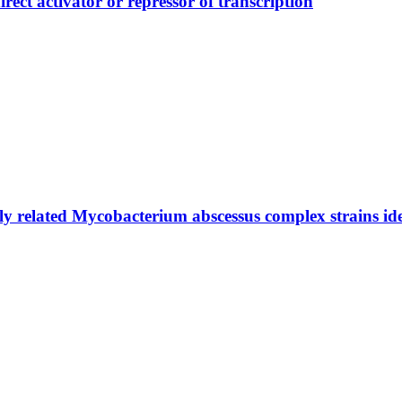
rect activator or repressor of transcription
lly related Mycobacterium abscessus complex strains ide