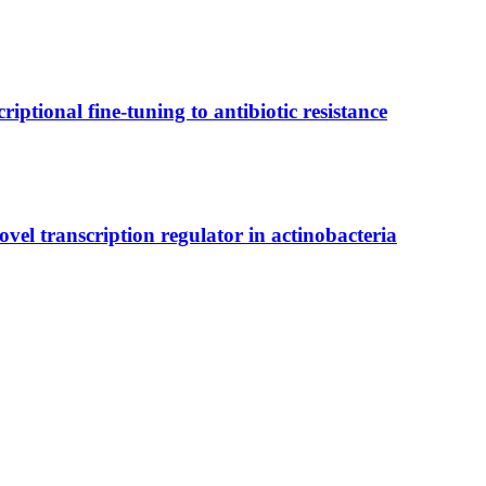
iptional fine-tuning to antibiotic resistance
vel transcription regulator in actinobacteria