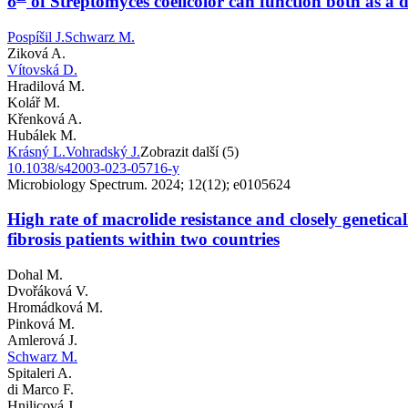
σ
of Streptomyces coelicolor can function both as a di
Pospíšil J.
Schwarz M.
Ziková A.
Vítovská D.
Hradilová M.
Kolář M.
Křenková A.
Hubálek M.
Krásný L.
Vohradský J.
Zobrazit další (5)
10.1038/s42003-023-05716-y
Microbiology Spectrum. 2024; 12(12); e0105624
High rate of macrolide resistance and closely genetica
fibrosis patients within two countries
Dohal M.
Dvořáková V.
Hromádková M.
Pinková M.
Amlerová J.
Schwarz M.
Spitaleri A.
di Marco F.
Hnilicová J.