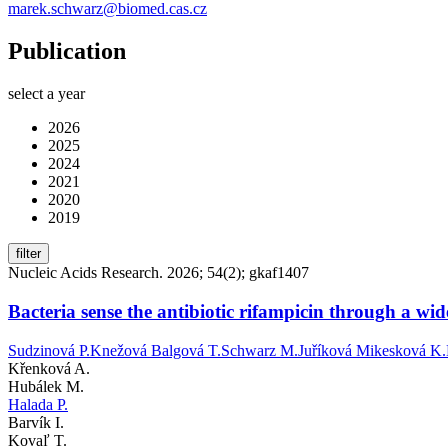
marek.schwarz@biomed.cas.cz
Publication
select a year
2026
2025
2024
2021
2020
2019
filter
Nucleic Acids Research. 2026; 54(2); gkaf1407
Bacteria sense the antibiotic rifampicin through a w
Sudzinová P.
Knežová Balgová T.
Schwarz M.
Juříková Mikesková K.
Křenková A.
Hubálek M.
Halada P.
Barvík I.
Kovaľ T.