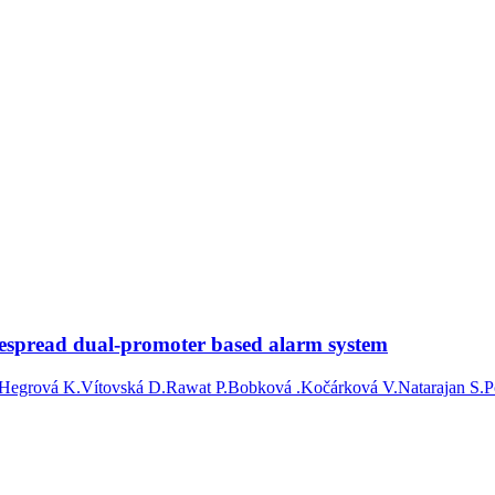
idespread dual-promoter based alarm system
Hegrová K.
Vítovská D.
Rawat P.
Bobková .
Kočárková V.
Natarajan S.
P