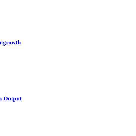
Outgrowth
h Output