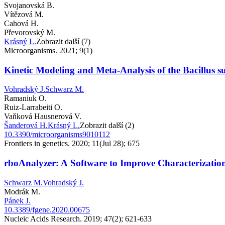
Svojanovská B.
Vítězová M.
Cahová H.
Převorovský M.
Krásný L.
Zobrazit další (7)
Microorganisms. 2021; 9(1)
Kinetic Modeling and Meta-Analysis of the Bacillus 
Vohradský J.
Schwarz M.
Ramaniuk O.
Ruiz-Larrabeiti O.
Vaňková Hausnerová V.
Šanderová H.
Krásný L.
Zobrazit další (2)
10.3390/microorganisms9010112
Frontiers in genetics. 2020; 11(Jul 28); 675
rboAnalyzer: A Software to Improve Characterizati
Schwarz M.
Vohradský J.
Modrák M.
Pánek J.
10.3389/fgene.2020.00675
Nucleic Acids Research. 2019; 47(2); 621-633