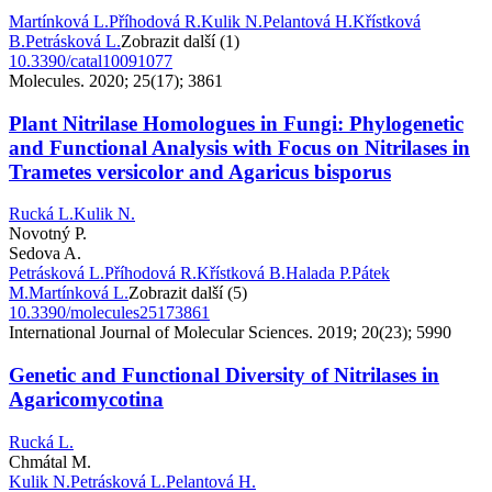
Martínková L.
Příhodová R.
Kulik N.
Pelantová H.
Křístková
B.
Petrásková L.
Zobrazit další (1)
10.3390/catal10091077
Molecules. 2020; 25(17); 3861
Plant Nitrilase Homologues in Fungi: Phylogenetic
and Functional Analysis with Focus on Nitrilases in
Trametes versicolor and Agaricus bisporus
Rucká L.
Kulik N.
Novotný P.
Sedova A.
Petrásková L.
Příhodová R.
Křístková B.
Halada P.
Pátek
M.
Martínková L.
Zobrazit další (5)
10.3390/molecules25173861
International Journal of Molecular Sciences. 2019; 20(23); 5990
Genetic and Functional Diversity of Nitrilases in
Agaricomycotina
Rucká L.
Chmátal M.
Kulik N.
Petrásková L.
Pelantová H.