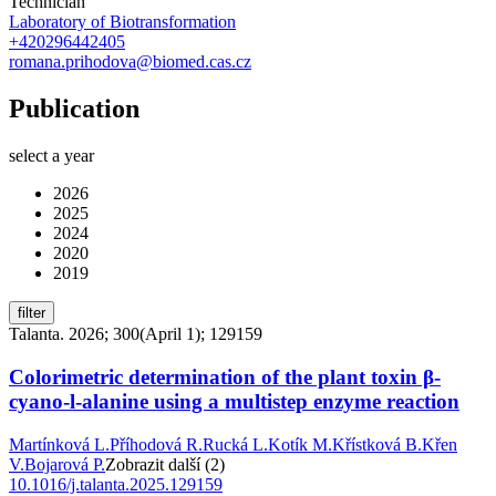
Technician
Laboratory of Biotransformation
+420296442405
romana.prihodova@biomed.cas.cz
Publication
select a year
2026
2025
2024
2020
2019
filter
Talanta. 2026; 300(April 1); 129159
Colorimetric determination of the plant toxin β-
cyano-l-alanine using a multistep enzyme reaction
Martínková L.
Příhodová R.
Rucká L.
Kotík M.
Křístková B.
Křen
V.
Bojarová P.
Zobrazit další (2)
10.1016/j.talanta.2025.129159