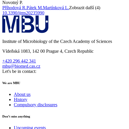
Novotný P.
Příhodová R.
Pátek M.
Martínková L.
Zobrazit další (4)
10.3390/ijms20235990
Institute of Microbiology of the Czech Academy of Sciences
Vídeňská 1083, 142 00 Prague 4, Czech Republic
+420 296 442 341
mbu@biomed.cas.cz
Let's be in contact:
We are MBU
About us
History
Compulsory disclosures
Don’t miss anything
Upcoming events