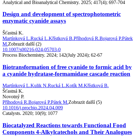
Analytical and Bioanalytical Chemistry. 2025; 417(4); 697-704
Design and development of spectrophotometric
enzymatic cyanide assays
Šťastná K.
Martínková L.
Rucká L.
Křístková B.
Příhodová R.
Bojarová P.
Pátek
M.
Zobrazit další (2)
10.1007/s00216-024-05703-0
Process Biochemistry. 2024; 142(July 2024); 62-67
Biotransformation of free cyanide to formic acid by
a cyanide hydratase-formamidase cascade reaction
Martínková L.
Kulik N.
Rucká L.
Kotík M.
Křístková B.
Šťastná K.
Novotný P.
Příhodová R.
Bojarová P.
Pátek M.
Zobrazit další (5)
10.1016/j.procbio.2024.04.009
Catalysts. 2020; 10(9); 1077
Biocatalyzed Reactions towards Functional Food
Components 4-Alkylcatechols and Their Analogues