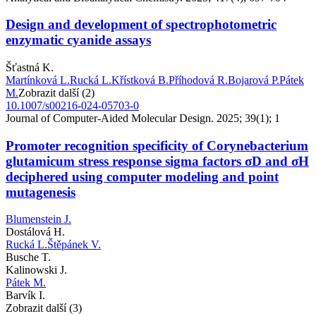
Design and development of spectrophotometric
enzymatic cyanide assays
Šťastná K.
Martínková L.
Rucká L.
Křístková B.
Příhodová R.
Bojarová P.
Pátek
M.
Zobrazit další (2)
10.1007/s00216-024-05703-0
Journal of Computer-Aided Molecular Design. 2025; 39(1); 1
Promoter recognition specificity of Corynebacterium
glutamicum stress response sigma factors σD and σH
deciphered using computer modeling and point
mutagenesis
Blumenstein J.
Dostálová H.
Rucká L.
Štěpánek V.
Busche T.
Kalinowski J.
Pátek M.
Barvík I.
Zobrazit další (3)