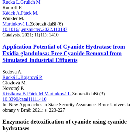
Rucká L.
Grulich M.
Rudroff F.
Kádek A.
Pátek M.
Winkler M.
Martínková L.
Zobrazit další (6)
10.1016/j.enzmictec.2022.110187
Catalysts. 2021; 11(11); 1410
Application Potential of Cyanide Hydratase from
Exidia glandulosa: Free Cyanide Removal from
Simulated Industrial Effluents
Sedova A.
Rucká L.
Bojarová P.
Glozlová M.
Novotný P.
Křístková B.
Pátek M.
Martínková L.
Zobrazit další (3)
10.3390/catal11111410
In: New Approaches to State Security Assurance. Brno: Universita
obrany v Brně; 2021; s. 223-227
Enzymatic detoxification of cyanide using cyanide
hydratases