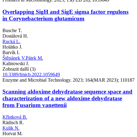
Overlapping SigH and SigE sigma factor regulons
in Corynebacterium glutamicum
Busche T.
Dostálová H.
Rucká L.
Holátko J.
Barvík I.
Štěpánek V.
Pátek M.
Kalinowski J.
Zobrazit další (3)
10.3389/fmicb.2022.1059649
Enzyme and Microbial Technology. 2023; 164(MAR 2023); 110187
Scanning aldoxime dehydratase sequence space and
characterization of a new aldoxime dehydratase
from Fusarium vanettenii
Křístková B.
Rädisch R.
Kulik N.
Horvat M.