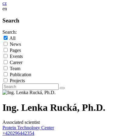
cz
en
Search
Search:
All
News
Pages
Events
Career
Team
Publication
Projects
Ing. Lenka Rucká, Ph.D.
Associated scientist
Protein Technology Center
+420296442354