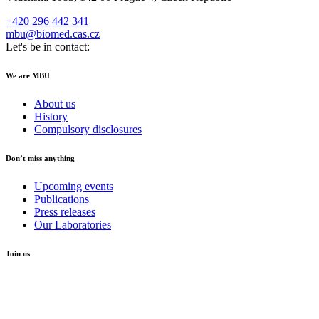
+420 296 442 341
mbu@biomed.cas.cz
Let's be in contact:
We are MBU
About us
History
Compulsory disclosures
Don’t miss anything
Upcoming events
Publications
Press releases
Our Laboratories
Join us