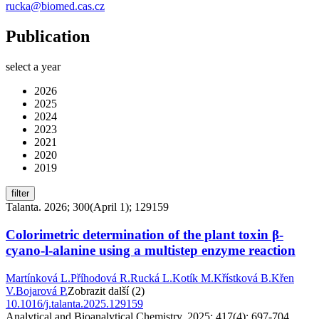
rucka@biomed.cas.cz
Publication
select a year
2026
2025
2024
2023
2021
2020
2019
filter
Talanta. 2026; 300(April 1); 129159
Colorimetric determination of the plant toxin β-
cyano-l-alanine using a multistep enzyme reaction
Martínková L.
Příhodová R.
Rucká L.
Kotík M.
Křístková B.
Křen
V.
Bojarová P.
Zobrazit další (2)
10.1016/j.talanta.2025.129159
Analytical and Bioanalytical Chemistry. 2025; 417(4); 697-704