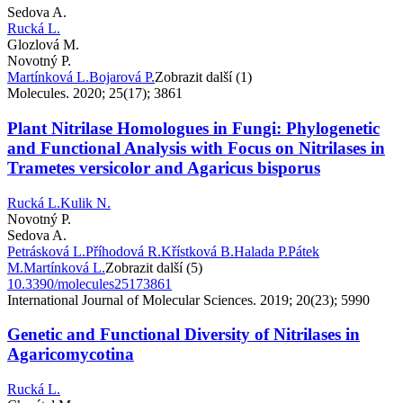
Sedova A.
Rucká L.
Glozlová M.
Novotný P.
Martínková L.
Bojarová P.
Zobrazit další (1)
Molecules. 2020; 25(17); 3861
Plant Nitrilase Homologues in Fungi: Phylogenetic
and Functional Analysis with Focus on Nitrilases in
Trametes versicolor and Agaricus bisporus
Rucká L.
Kulik N.
Novotný P.
Sedova A.
Petrásková L.
Příhodová R.
Křístková B.
Halada P.
Pátek
M.
Martínková L.
Zobrazit další (5)
10.3390/molecules25173861
International Journal of Molecular Sciences. 2019; 20(23); 5990
Genetic and Functional Diversity of Nitrilases in
Agaricomycotina
Rucká L.