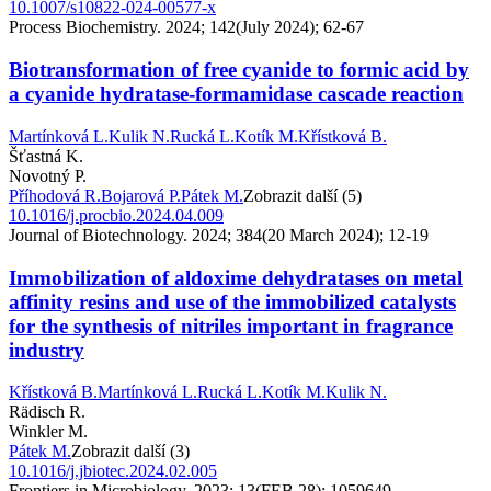
10.1007/s10822-024-00577-x
Process Biochemistry. 2024; 142(July 2024); 62-67
Biotransformation of free cyanide to formic acid by
a cyanide hydratase-formamidase cascade reaction
Martínková L.
Kulik N.
Rucká L.
Kotík M.
Křístková B.
Šťastná K.
Novotný P.
Příhodová R.
Bojarová P.
Pátek M.
Zobrazit další (5)
10.1016/j.procbio.2024.04.009
Journal of Biotechnology. 2024; 384(20 March 2024); 12-19
Immobilization of aldoxime dehydratases on metal
affinity resins and use of the immobilized catalysts
for the synthesis of nitriles important in fragrance
industry
Křístková B.
Martínková L.
Rucká L.
Kotík M.
Kulik N.
Rädisch R.
Winkler M.
Pátek M.
Zobrazit další (3)
10.1016/j.jbiotec.2024.02.005
Frontiers in Microbiology. 2023; 13(FEB 28); 1059649