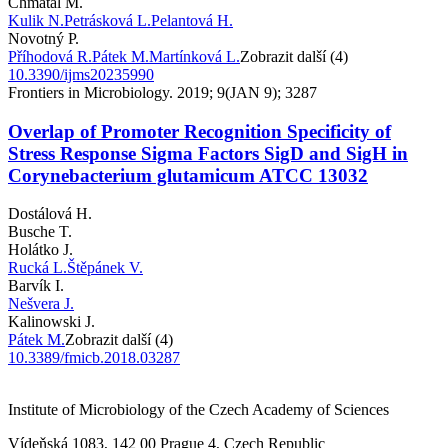
Chmátal M.
Kulik N.
Petrásková L.
Pelantová H.
Novotný P.
Příhodová R.
Pátek M.
Martínková L.
Zobrazit další (4)
10.3390/ijms20235990
Frontiers in Microbiology. 2019; 9(JAN 9); 3287
Overlap of Promoter Recognition Specificity of
Stress Response Sigma Factors SigD and SigH in
Corynebacterium glutamicum ATCC 13032
Dostálová H.
Busche T.
Holátko J.
Rucká L.
Štěpánek V.
Barvík I.
Nešvera J.
Kalinowski J.
Pátek M.
Zobrazit další (4)
10.3389/fmicb.2018.03287
Institute of Microbiology of the Czech Academy of Sciences
Vídeňská 1083, 142 00 Prague 4, Czech Republic